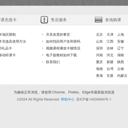
听课充值卡
售后服务
各地购课
卡地区限制
开具发票的事宜
北京
天津
上海
卡充值及使用方法
如何找回用户名和密码
山东
江西
安徽
20礼品卡
视频课程播放卡顿情况
深圳
吉林
辽宁
移动听课卡
电子版教材如何下载
河南
河北
湖南
联系我们
重庆
新疆
陕西
海南
台湾
云南
青海
甘肃
内蒙古
为确保正常浏览，请使用
Chrome、Firefox、Edge等最新版浏览器
©2024 All Rights Reserved
帮助中心
苏ICP备14034064号-1